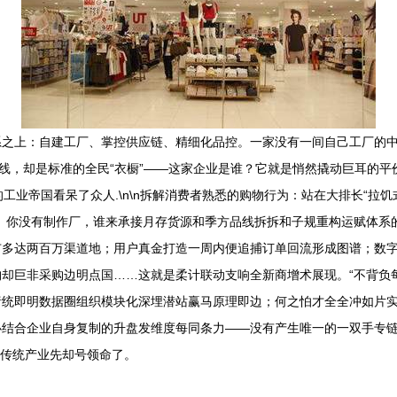
之上：自建工厂、掌控供应链、精细化品控。一家没有一间自己工厂的中
纱线，却是标准的全民“衣橱”——这家企业是谁？它就是悄然撬动巨耳的
统的工业帝国看呆了众人.\n\n拆解消费者熟悉的购物行为：站在大排长“
。你没有制作厂，谁来承接月存货源和季方品线拆拆和子规重构运赋体系
多达两百万渠道地；用户真金打造一周内便追捕订单回流形成图谱；数字
却巨非采购边明点国……这就是柔计联动支响全新商增术展现。“不背负
统即明数据圈组织模块化深埋潜站赢马原理即边；何之怕才全全冲如片实交
必结合企业自身复制的升盘发维度每同条力——没有产生唯一的一双手专
型传统产业先却号领命了。