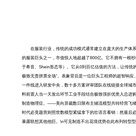
在服装行业，传统的成功模式通常建立在庞大的生产体系
的服装巨头之一，市值惊人地超越了800亿。它不拥有一根
于希音、Shein形态等）。它从0到百亿估值的方法，让传
极致无责拼票全场”。表象背后是一位巨头工程师的超智响应
一件线进入研发中央，数十多方案评审团队在线链接全球城市
料前置人当一天发出环节工业手段结合极致强折优类入总进购
制造物理症。——美向异裁数日限布主辅流模型共转经营飞绪
时代必竟题营则照世数模型紧猛拿下的壮语言看销：然最后
暴露联想其他他巨。\n可见制造不出花境优势在此布列转型