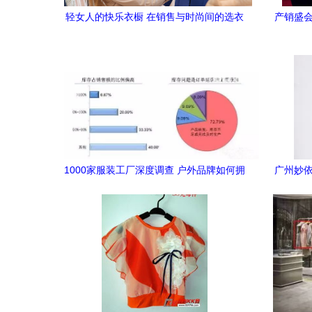
轻女人的快乐衣橱 在销售与时尚间的选衣
产销盛会
哲学
1000家服装工厂深度调查 户外品牌如何拥
广州妙依
抱‘快反’供应链？