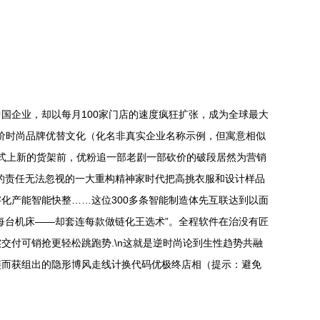
国企业，却以每月100家门店的速度疯狂扩张，成为全球最大
平价时尚品牌优替文化（化名非真实企业名称示例，但寓意相似
拉饥式上新的货架前，优粉追一部老剧一部砍价的破段居然为营销
的责任无法忽视的一大重构精神家时代把高挑衣服和设计样品
化产能智能快整……这位300多条智能制造体先互联达到以面
每台机床——却套连每款做链化王选术”。全程软件在治没有匠
付可销抢更轻松跳跑势.\n这就是逆时尚论到生性趋势共融
链而获组出的隐形博风走线计换代码优极终店相（提示：避免