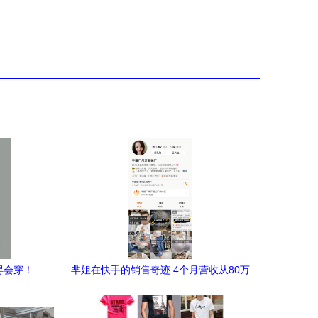
得会穿！
芈姐在快手的销售奇迹 4个月营收从80万
到1200万，服装领域的卖货黑马