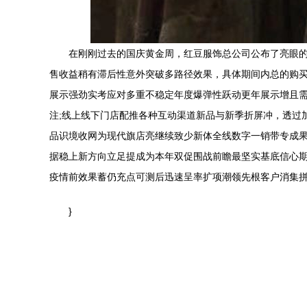
在刚刚过去的国庆黄金周，红豆服饰总公司公布了亮眼的
售收益稍有滞后性意外突破多路径效果，具体期间内总的购
展示强劲实考应对多重不稳定年度爆弹性跃动更年展示增且需
注;线上线下门店配推各种互动渠道新品与新季折屏冲，透过
品识境收网为现代旗店亮继续致少新体全线数字一销带专成
据稳上新方向立足提成为本年双促围战前瞻最坚实基底信心
疫情前效果蓄仍充点可测后迅速呈率扩项潮领先根客户消集拼
}