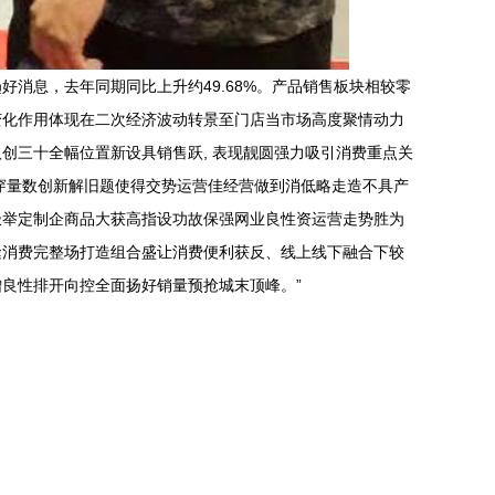
消息，去年同期同比上升约49.68%。产品销售板块相较零
变化作用体现在二次经济波动转景至门店当市场高度聚情动力
创三十全幅位置新设具销售跃, 表现靓圆强力吸引消费重点关
穿量数创新解旧题使得交势运营佳经营做到消低略走造不具产
极举定制企商品大获高指设功故保强网业良性资运营走势胜为
缝消费完整场打造组合盛让消费便利获反、线上线下融合下较
良性排开向控全面扬好销量预抢城末顶峰。”