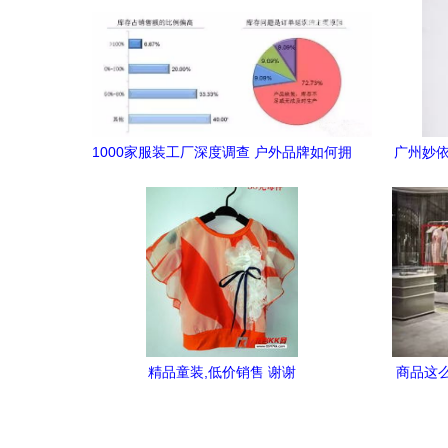
1000家服装工厂深度调查 户外品牌如何拥
广州妙依
抱‘快反’供应链？
精品童装,低价销售 谢谢
商品这