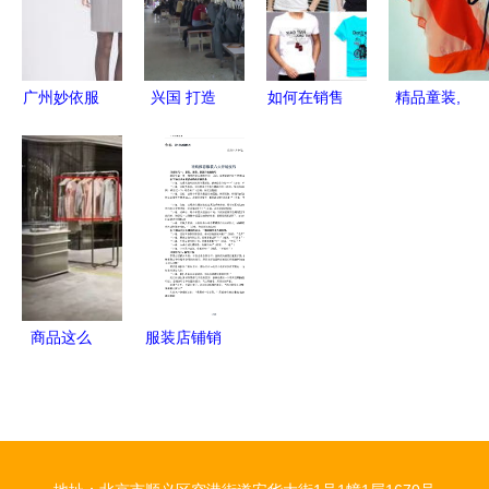
力辐射
服装领域的
应链？
卖货黑马
广州妙依服
兴国 打造
如何在销售
精品童装,
饰 以匠心
牛仔服装智
服装时做到
低价销售
设计赋能服
造小镇，推
精准营销
谢谢
装销售新生
动纺织服装
从趋势到手
态
产业集群发
法的全攻略
展
商品这么
服装店铺销
摆，销售额
售技巧与话
立马翻一倍
术 从实战
——服装销
中提炼的顶
售陈列秘籍
级沟通法则