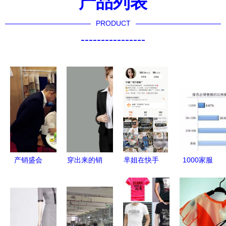
产品列表
PRODUCT
----------------
产销盛会
穿出来的销
芈姐在快手
1000家服
天下共知─
售女神 想
的销售奇迹
装工厂深度
有感于南非
成功，你得
4个月营收
调查 户外
之行 时尚
会穿！
从80万到
品牌如何拥
设计的软实
1200万，
抱‘快反’供